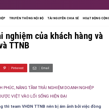
IỆP
TRUYỀN THÔNG NỘI BỘ
TÀI NGUYÊN CHIA SẺ
HOẠT ĐỘNG CỘNG
ải nghiệm của khách hàng và
 và TTNB
Pinterest
Email
NH PHÚC, NÂNG TẦM TRẢI NGHIỆM DOANH NGHIỆP
DƯỢC VIỆT VÀO LỐI SỐNG HIỆN ĐẠI
ng thì team VHDN TTNB nên bị ám ảnh bởi việc đồng