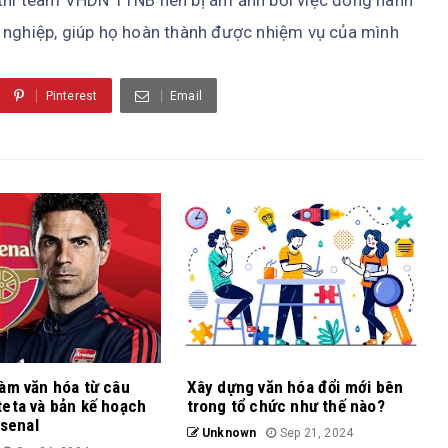
 thì team VHDN TTNB nên bị ám ảnh bởi việc đồng hành
 nghiệp, giúp họ hoàn thành được nhiệm vụ của mình
Pinterest
Email
àm văn hóa từ câu
Xây dựng văn hóa đổi mới bên
eta và bản kế hoạch
trong tổ chức như thế nào?
rsenal
Unknown
Sep 21, 2024