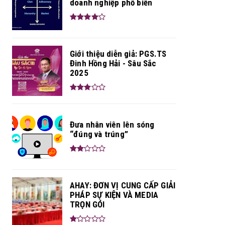
doanh nghiệp phổ biến
Giới thiệu diễn giả: PGS.TS
Đinh Hồng Hải - Sâu Sắc
2025
Đưa nhân viên lên sóng
“đúng và trúng”
AHAY: ĐƠN VỊ CUNG CẤP GIẢI
PHÁP SỰ KIỆN VÀ MEDIA
TRỌN GÓI