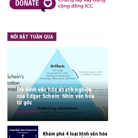
NỔI BẬT TUẦN QUA
Mô hình văn hóa doanh nghiệp
của Edgar Schein: Nhìn văn hóa
từ gốc
Khám phá 4 loại hình văn hóa