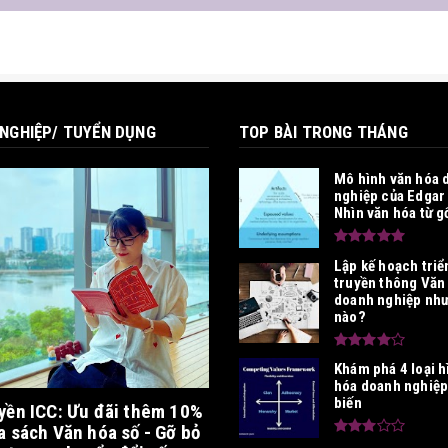
NGHIỆP/ TUYỂN DỤNG
TOP BÀI TRONG THÁNG
Mô hình văn hóa 
nghiệp của Edgar
Nhìn văn hóa từ g
Lập kế hoạch triể
truyền thông Văn
doanh nghiệp như
nào?
Khám phá 4 loại h
hóa doanh nghiệp
biến
yền ICC: Ưu đãi thêm 10%
a sách Văn hóa số - Gỡ bỏ