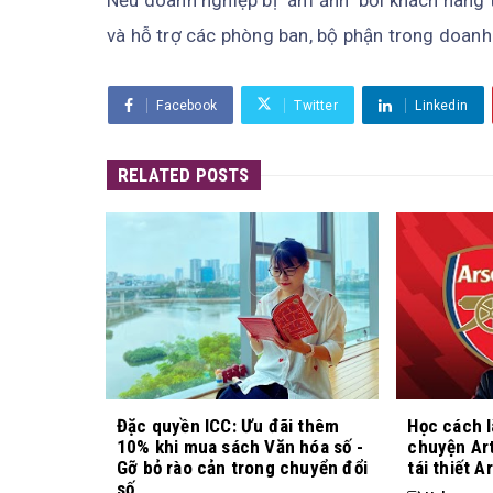
Nếu doanh nghiệp bị "ám ảnh" bởi khách hàng
và hỗ trợ các phòng ban, bộ phận trong doanh
Facebook
Twitter
Linkedin
RELATED POSTS
Đặc quyền ICC: Ưu đãi thêm
Học cách l
10% khi mua sách Văn hóa số -
chuyện Art
Gỡ bỏ rào cản trong chuyển đổi
tái thiết A
số