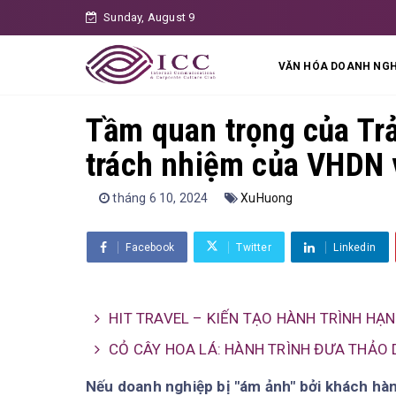
Sunday, August 9
VĂN HÓA DOANH NGH
Tầm quan trọng của Tr
trách nhiệm của VHDN
tháng 6 10, 2024
XuHuong
Facebook
Twitter
Linkedin
HIT TRAVEL – KIẾN TẠO HÀNH TRÌNH HẠ
CỎ CÂY HOA LÁ: HÀNH TRÌNH ĐƯA THẢO 
Nếu doanh nghiệp bị "ám ảnh" bởi khách hà